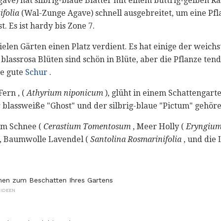
ve) hat silbrig-blaue Blätter mit einem buttrig-gelben R
ifolia
(Wal-Zunge Agave) schnell ausgebreitet, um eine Pfla
t. Es ist hardy bis Zone 7.
elen Gärten einen Platz verdient. Es hat einige der weichs
e blassrosa Blüten sind schön in Blüte, aber die Pflanze ten
ne gute
Schur
.
ern , (
Athyrium niponicum
), glüht in einem Schattengarte
r blassweiße "Ghost" und der silbrig-blaue "Pictum" gehöre
im Schnee (
Cerastium Tomentosum
, Meer Holly (
Eryngiu
, Baumwolle Lavendel (
Santolina Rosmarinifolia
, und die 
men zum Beschatten Ihres Gartens
IDEEN