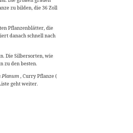
and. Die großen grauen
nze zu bilden, die 36 Zoll
ten Pflanzenblätter, die
diert danach schnell nach
n. Die Silbersorten, wie
n zu den besten.
m Planum
, Curry Pflanze (
Liste geht weiter.