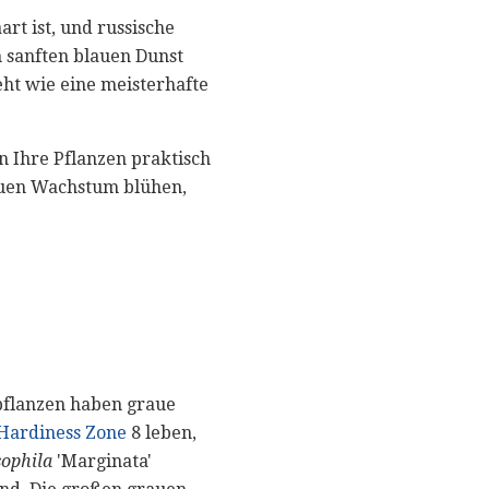
rt ist, und russische
m sanften blauen Dunst
eht wie eine meisterhafte
n Ihre Pflanzen praktisch
euen Wachstum blühen,
pflanzen haben graue
Hardiness Zone
8 leben,
ophila
'Marginata'