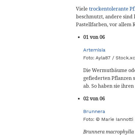
Viele
trockentolerante P
beschmutzt, andere sind 
Pastellfarben, vor allem
01 von 06
Artemisia
Foto: Ayla87 / Stock.x
Die Wermutbäume oder
gefiederten Pflanzen s
ab. So haben sie ih
02 von 06
Brunnera
Foto: © Marie Iannotti
Brunnera macrophylla