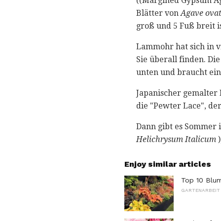
((Margined Gypsum Aga
Blätter von
Agave ovat
groß und 5 Fuß breit is
Lammohr hat sich in vi
Sie überall finden. Di
unten und braucht ei
Japanischer gemalter F
die "Pewter Lace", de
Dann gibt es Sommer 
Helichrysum Italicum
)
Enjoy similar articles
Top 10 Blu
GARTENARBEIT 