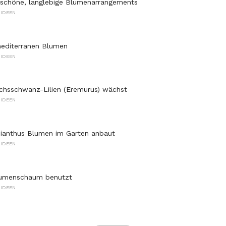
 schöne, langlebige Blumenarrangements
IDEEN
mediterranen Blumen
IDEEN
chsschwanz-Lilien (Eremurus) wächst
IDEEN
ianthus Blumen im Garten anbaut
IDEEN
umenschaum benutzt
IDEEN