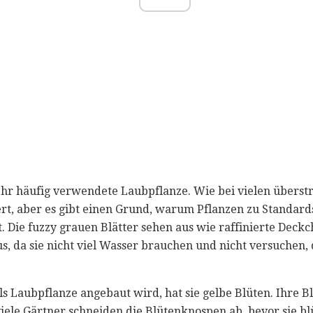
 sehr häufig verwendete Laubpflanze. Wie bei vielen überst
iert, aber es gibt einen Grund, warum Pflanzen zu Standar
t. Die fuzzy grauen Blätter sehen aus wie raffinierte Deck
s, da sie nicht viel Wasser brauchen und nicht versuchen,
s Laubpflanze angebaut wird, hat sie gelbe Blüten. Ihre Bl
iele Gärtner schneiden die Blütenknospen ab, bevor sie b