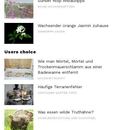
Sunset Ysop Anbautipps
BAUM-WACHSENSPITZEN
Wachsender orange Jasmin zuhause
ZIMMERPFLANZEN
Users choice
Wie man Mörtel, Mörtel und
Trockenmauerschlamm aus einer
Badewanne entfernt
HAUSWIRTSCHAFT
Häufige Terrarienfehler
CONTAINER GARTEN TIPPS
Was essen wilde Truthähne?
VOGELBEOBACHTUNG UND WILDVÖGEL