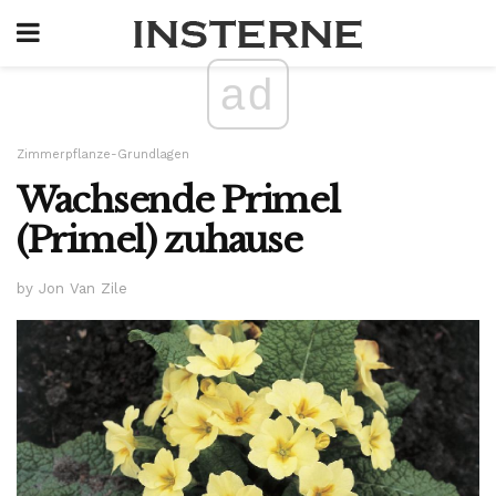
ad
Zimmerpflanze-Grundlagen
Wachsende Primel
(Primel) zuhause
by Jon Van Zile