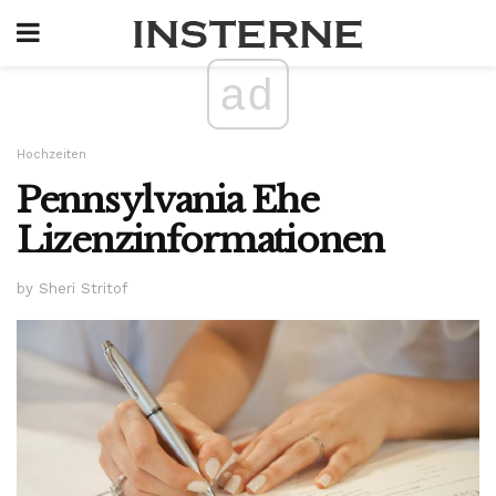
ad
Hochzeiten
Pennsylvania Ehe
Lizenzinformationen
by Sheri Stritof